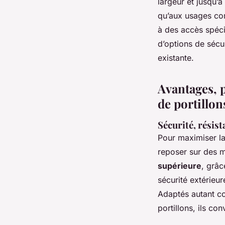
largeur et jusqu’
qu’aux usages com
à des accès spécif
d’options de sécur
existante.
Avantages, 
de portillon
Sécurité, résist
Pour maximiser l
reposer sur des m
supérieure
, grâc
sécurité extérieu
Adaptés autant c
portillons, ils co