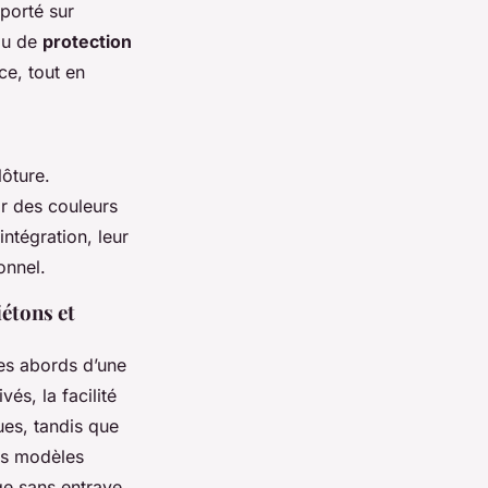
 porté sur
u de
protection
ace, tout en
lôture.
r des couleurs
intégration, leur
onnel.
iétons et
les abords d’une
és, la facilité
es, tandis que
Ces modèles
ge sans entrave