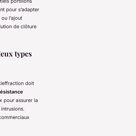
iels portillons
nt pour s’adapter
ou l’ajout
lution de clôture
deux types
tieffraction doit
résistance
ux pour assurer la
intrusions.
s commerciaux