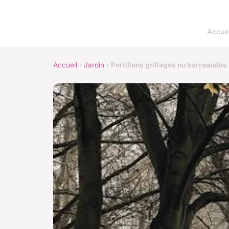
Accuei
Accueil
›
Jardin
›
Portillons grillagés ou barreaudés :