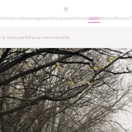
l
Actu
Deco
Demenagement
Equipement
Immo
Jardin
Maison
Piscine
T
 le choix parfait pour votre sécurité