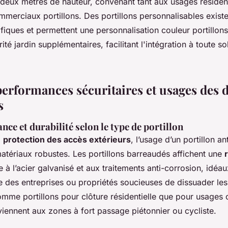
à deux mètres de hauteur, convenant tant aux usages résident
merciaux portillons. Des portillons personnalisables existe
iques et permettent une personnalisation couleur portillons 
ité jardin supplémentaires, facilitant l'intégration à toute so
performances sécuritaires et usages des 
s
ance et durabilité selon le type de portillon
a
protection des accès extérieurs
, l’usage d’un portillon an
atériaux robustes. Les portillons barreaudés affichent une
e à l’acier galvanisé et aux traitements anti-corrosion, idéa
re des entreprises ou propriétés soucieuses de dissuader les 
omme portillons pour clôture résidentielle que pour usage
nviennent aux zones à fort passage piétonnier ou cycliste.