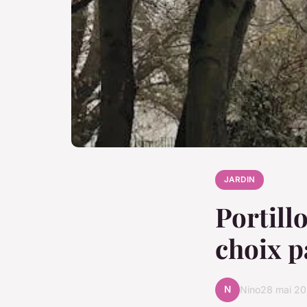
JARDIN
Portill
choix p
N
Nino
28 mai 2