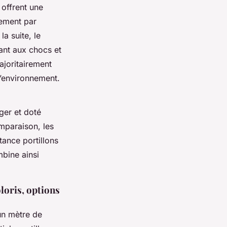
 offrent une
tement par
a suite, le
tant aux chocs et
majoritairement
 l’environnement.
ger et doté
omparaison, les
tance portillons
mbine ainsi
loris, options
un mètre de