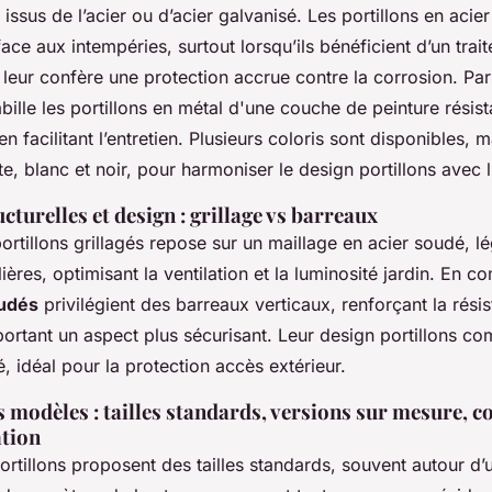
issus de l’acier ou d’acier galvanisé. Les portillons en acier
face aux intempéries, surtout lorsqu’ils bénéficient d’un trai
 leur confère une protection accrue contre la corrosion. Par l
ille les portillons en métal d'une couche de peinture résis
en facilitant l’entretien. Plusieurs coloris sont disponibles, 
ite, blanc et noir, pour harmoniser le design portillons avec
cturelles et design : grillage vs barreaux
ortillons grillagés repose sur un maillage en acier soudé, lé
ières, optimisant la ventilation et la luminosité jardin. En c
audés
privilégient des barreaux verticaux, renforçant la résis
ortant un aspect plus sécurisant. Leur design portillons co
ité, idéal pour la protection accès extérieur.
s modèles : tailles standards, versions sur mesure, co
ation
rtillons proposent des tailles standards, souvent autour d’