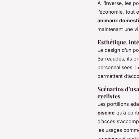
À l’inverse, les po
l’économie, tout
animaux domest
maintenant une vis
Esthétique, int
Le design d’un por
Barreaudés, ils p
personnalisées. Les
permettant d’acco
Scénarios d’usag
cyclistes
Les portillons ada
piscine
qu’à contr
d’accès s’accomp
les usages commerc
conviennent parfa