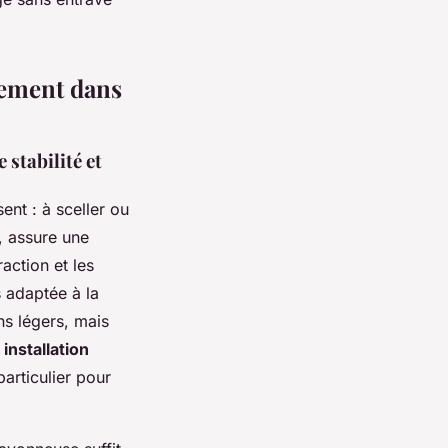
nement dans
 stabilité et
nt : à sceller ou
n, assure une
raction et les
s adaptée à la
ns légers, mais
 installation
particulier pour