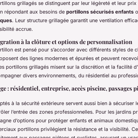
rtillons grillagés se distinguent par leur légèreté et leur prix
 en répondant aux besoins de
portillons sécurisés enfants
o
iques
. Leur structure grillagée garantit une ventilation effic
ibilité accrue.
égration à la clôture et options de personnalisation
tillon est pensé pour s’accorder avec différents styles de c
roposent des lignes modernes et épurées et peuvent recevoi
 portillons grillagés misent sur la discrétion et la facilité d’
mpagner divers environnements, du résidentiel au professi
e : résidentiel, entreprise, accès piscine, passages p
ptés à la sécurité extérieure servent aussi bien à sécuriser 
ôler l’entrée des zones professionnelles. Pour les jardins priv
agne d’options pour protéger enfants et animaux domestiqu
iaux portillons privilégient la résistance et la visibilité. 
itement aux passages piétons et cyclistes, assurant un usa