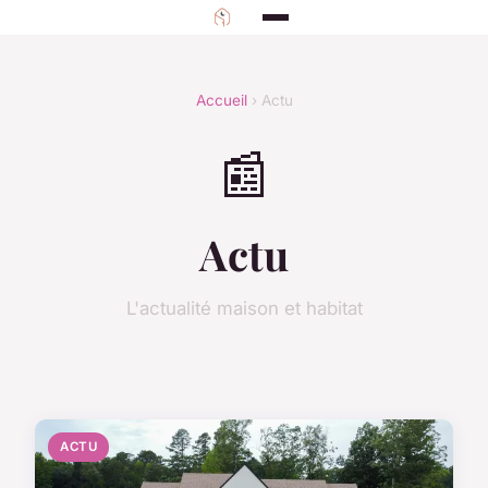
Accueil
› Actu
📰
Actu
L'actualité maison et habitat
ACTU