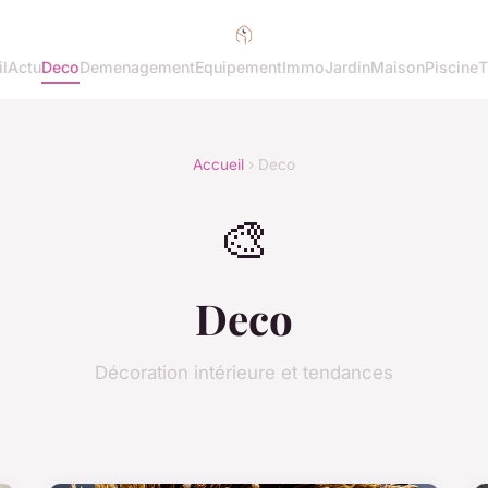
l
Actu
Deco
Demenagement
Equipement
Immo
Jardin
Maison
Piscine
T
Accueil
› Deco
🎨
Deco
Décoration intérieure et tendances