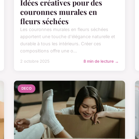
Idées créatives pour des
couronnes murales en
fleurs séchées
Les couronnes murales en fleurs séchées
apportent une touche d'élégance naturelle et
durable à tous les intérieurs. Créer ces
compositions offre une o...
2 octobre 2025
8 min de lecture →
DECO