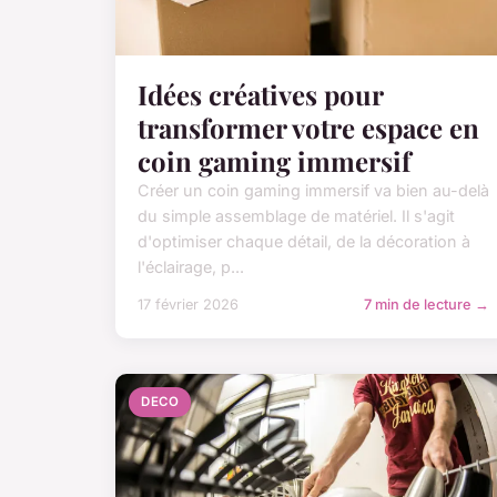
Idées créatives pour
transformer votre espace en
coin gaming immersif
Créer un coin gaming immersif va bien au-delà
du simple assemblage de matériel. Il s'agit
d'optimiser chaque détail, de la décoration à
l'éclairage, p...
17 février 2026
7 min de lecture →
DECO