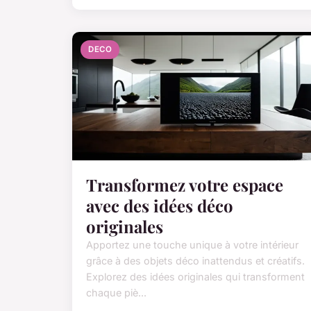
DECO
Transformez votre espace
avec des idées déco
originales
Apportez une touche unique à votre intérieur
grâce à des objets déco inattendus et créatifs.
Explorez des idées originales qui transforment
chaque piè...