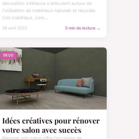
décoration intérieure s'articulent autour de
l'utilisation de matériaux naturels et recyclés.
Ces matériaux, com...
28 avril 2025
5 min de lecture →
DECO
Idées créatives pour rénover
votre salon avec succès
Rénover son salon offre l'occasion de