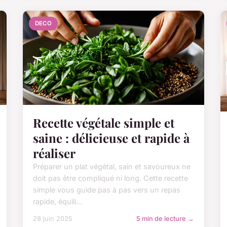
DECO
Recette végétale simple et
saine : délicieuse et rapide à
réaliser
Préparer un plat végétal, sain et savoureux ne
doit pas être compliqué ni long. Cette recette
simple vous guide pas à pas vers un repas
rapide, équili...
28 juin 2025
5 min de lecture →