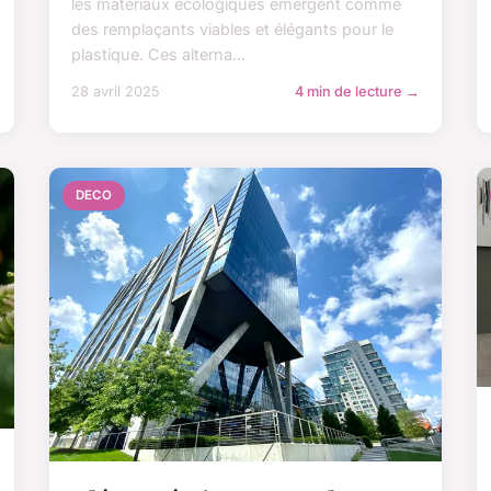
les matériaux écologiques émergent comme
des remplaçants viables et élégants pour le
plastique. Ces alterna...
28 avril 2025
4 min de lecture →
DECO