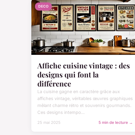
DECO
Affiche cuisine vintage : des
designs qui font la
différence
La cuisine gagne en caractère grâce aux
affiches vintage, véritables œuvres graphiques
mêlant charme rétro et souvenirs gourmands.
Ces designs intempo...
25 mai 2025
5 min de lecture →