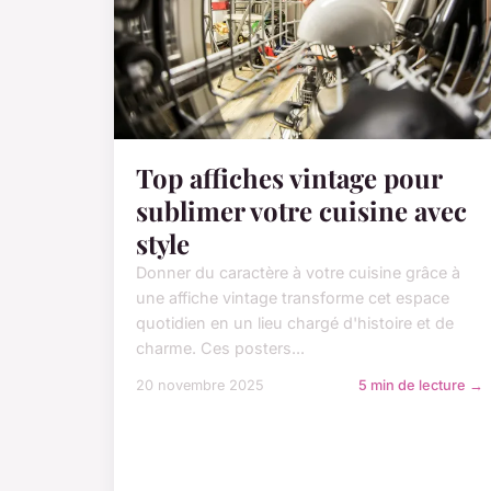
Top affiches vintage pour
sublimer votre cuisine avec
style
Donner du caractère à votre cuisine grâce à
une affiche vintage transforme cet espace
quotidien en un lieu chargé d'histoire et de
charme. Ces posters...
20 novembre 2025
5 min de lecture →