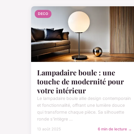
DECO
Lampadaire boule : une
touche de modernité pour
votre intérieur
Le lampadaire boule allie design contemporain
et fonctionnalité, offrant une lumière douce
qui transforme chaque pièce. Sa silhouette
ronde s'intègre ...
13 août 2025
6 min de lecture →