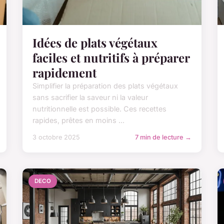
Idées de plats végétaux
faciles et nutritifs à préparer
rapidement
Simplifier la préparation des plats végétaux
sans sacrifier la saveur ni la valeur
nutritionnelle est possible. Ces recettes
rapides, prêtes en moins ...
3 octobre 2025
7 min de lecture →
DECO