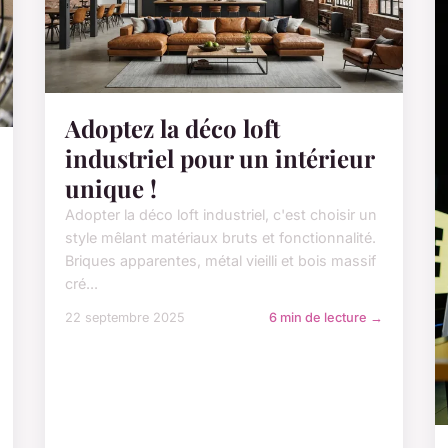
Adoptez la déco loft
industriel pour un intérieur
unique !
Adopter la déco loft industriel, c'est choisir un
style mêlant matériaux bruts et fonctionnalité.
Briques apparentes, métal vieilli et bois massif
cré...
22 septembre 2025
6 min de lecture →