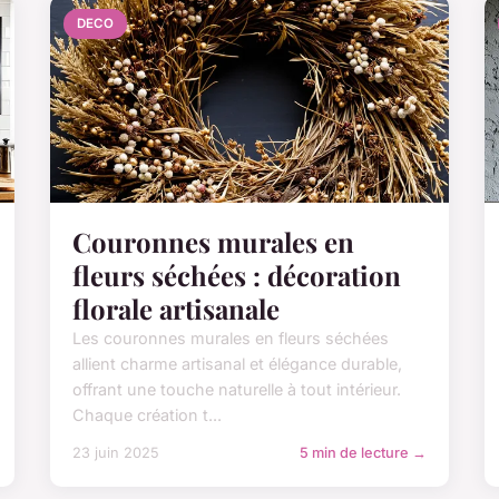
DECO
Couronnes murales en
fleurs séchées : décoration
florale artisanale
Les couronnes murales en fleurs séchées
allient charme artisanal et élégance durable,
offrant une touche naturelle à tout intérieur.
Chaque création t...
23 juin 2025
5 min de lecture →