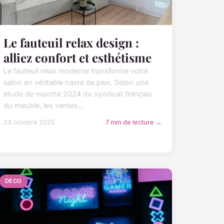
Le fauteuil relax design :
alliez confort et esthétisme
Le fauteuil relax moderne transforme votre
salon en véritable havre de paix. Selon une
étude de marché 2024 du syndicat français
du meuble, les ventes...
23 octobre 2025
7 min de lecture →
DECO