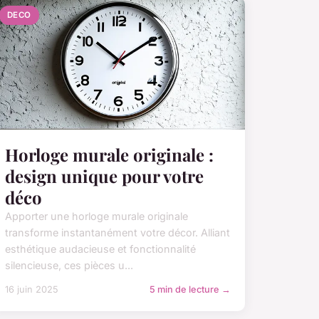
DECO
Horloge murale originale :
design unique pour votre
déco
Apporter une horloge murale originale
transforme instantanément votre décor. Alliant
esthétique audacieuse et fonctionnalité
silencieuse, ces pièces u...
16 juin 2025
5 min de lecture →