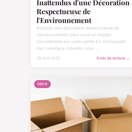
Inattendus d'une Décoration
Respectueuse de
l'Environnement
Adopter une décoration respectueuse de
l'environnement peut avoir un impact
considérable sur votre santé. En choisissant
des matériaux naturels, vous ...
28 avril 2025
4 min de lecture →
DECO