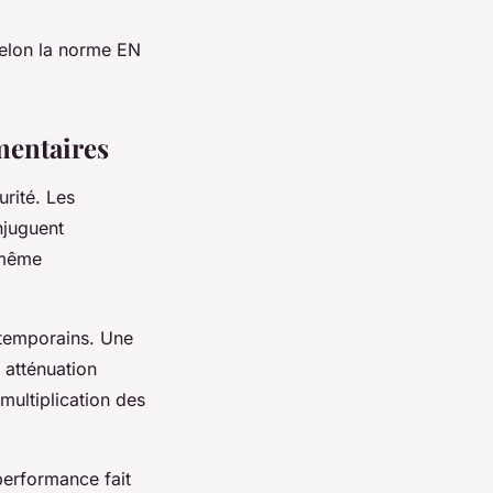
selon la norme EN
.
mentaires
rité. Les
juguent
n même
temporains. Une
 atténuation
multiplication des
performance fait