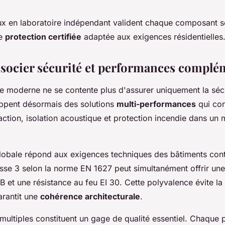
eux en laboratoire indépendant valident chaque composant 
ne
protection certifiée
adaptée aux exigences résidentielles
socier sécurité et performances complé
e moderne ne se contente plus d'assurer uniquement la sécu
oppent désormais des solutions
multi-performances
qui con
fraction, isolation acoustique et protection incendie dans u
lobale répond aux exigences techniques des bâtiments con
lasse 3 selon la norme EN 1627 peut simultanément offrir une
 et une résistance au feu EI 30. Cette polyvalence évite la 
arantit une
cohérence architecturale
.
s multiples constituent un gage de qualité essentiel. Chaque 