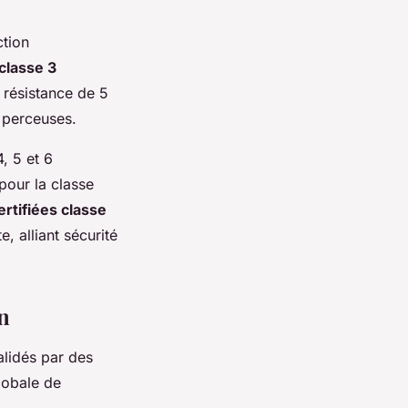
ction
classe 3
 résistance de 5
 perceuses.
, 5 et 6
pour la classe
ertifiées classe
, alliant sécurité
n
lidés par des
lobale de