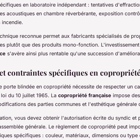
pécifiques en laboratoire indépendant : tentatives d'effracti
res acoustiques en chambre réverbérante, exposition contr
 incendie.
echnique reconnue permet aux fabricants spécialisés de pr
es plutôt que des produits mono-fonction. L'investissement
nce
s'avère ainsi plus rentable qu'une succession d'améliorat
 et contraintes spécifiques en copropriét
une porte blindée en copropriété nécessite de respecter un c
a loi du 10 juillet 1965. La
copropriété française
impose des 
difications des parties communes et l'esthétique générale 
lation, vous devez obtenir l'autorisation écrite du syndic et 
 assemblée générale. Le règlement de copropriété peut imp
tiques spécifiques : couleur, matériaux, dimensions ou type