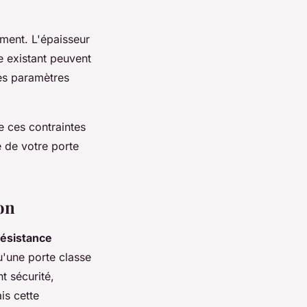
iment. L'épaisseur
 existant peuvent
ces paramètres
e ces contraintes
é de votre porte
ion
résistance
u'une porte classe
t sécurité,
is cette