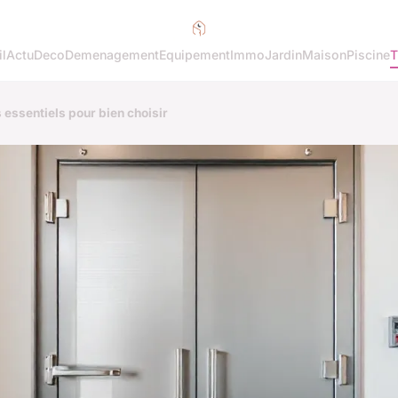
l
Actu
Deco
Demenagement
Equipement
Immo
Jardin
Maison
Piscine
T
es essentiels pour bien choisir