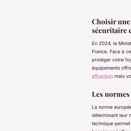
Choisir une 
sécuritaire 
En 2024, le Minist
France. Face à cet
protéger votre foy
équipements offre
effraction
mais vou
Les normes d
La norme europ
déterminant leur n
technique permet a