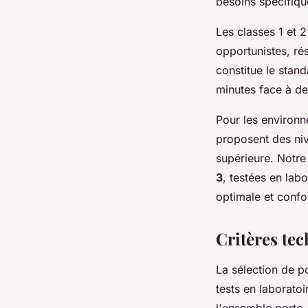
besoins spécifiqu
Les classes 1 et 2
opportunistes, ré
constitue le stan
minutes face à de
Pour les environne
proposent des niv
supérieure. Notr
3
, testées en lab
optimale et confo
Critères te
La sélection de p
tests en laborato
l'ensemble porte-h