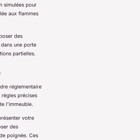
on simulées pour
ôlée aux flammes
oposer des
 dans une porte
ions partielles.
é
adre réglementaire
règles précises
de l'immeuble.
présenter votre
oser des
 de poignée. Ces