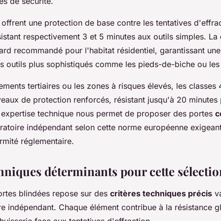
es de sécurité.
 offrent une protection de base contre les tentatives d'effra
sistant respectivement 3 et 5 minutes aux outils simples. La
dard recommandé pour l'habitat résidentiel, garantissant une
s outils plus sophistiqués comme les pieds-de-biche ou les
ments tertiaires ou les zones à risques élevés, les classes 4
eaux de protection renforcés, résistant jusqu'à 20 minutes 
e expertise technique nous permet de proposer des portes
c
oratoire indépendant selon cette norme européenne exigeante
rmité réglementaire.
chniques déterminants pour cette sélectio
ortes blindées repose sur des
critères techniques précis
va
ire indépendant. Chaque élément contribue à la résistance g
uisserie face aux tentatives d'effraction.