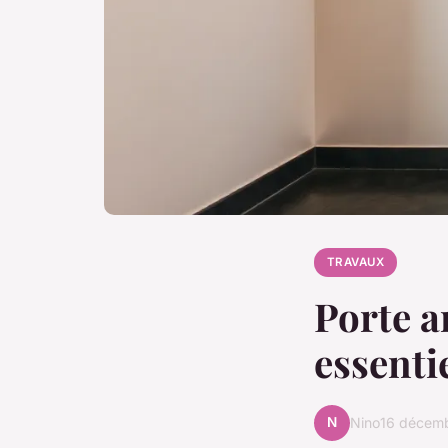
TRAVAUX
Porte an
essenti
N
Nino
16 décem