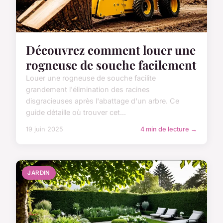
Découvrez comment louer une
rogneuse de souche facilement
Louer une rogneuse de souche facilite
grandement l'élimination des racines
disgracieuses après l'abattage d'un arbre. Ce
guide détaille où trouver cet...
19 juin 2025
4 min de lecture →
JARDIN