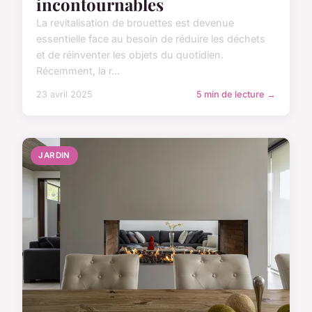
incontournables
La revitalisation de brouettes est devenue
essentielle face au besoin de réduire les déchets
et de réinventer les objets du quotidien.
Récemment, la r...
23 avril 2025
5 min de lecture →
JARDIN