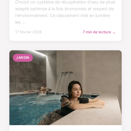
Choisir un système de récupération d'eau de pluie
adapté optimise à la fois économies et respect de
l'environnement. Ce classement met en lumière
les ...
17 février 2026
7 min de lecture →
JARDIN