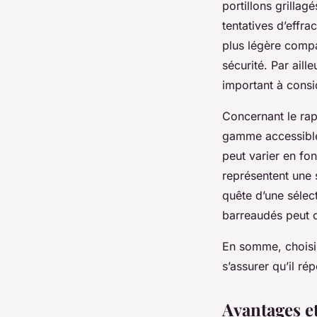
portillons grillag
tentatives d’effr
plus légère compar
sécurité. Par aille
important à consid
Concernant le rap
gamme accessible,
peut varier en fon
représentent une 
quête d’une sélect
barreaudés peut o
En somme, choisir
s’assurer qu’il ré
Avantages e