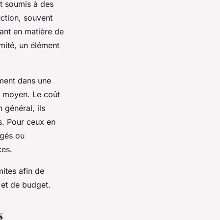
nt soumis à des
uction, souvent
tant en matière de
timité, un élément
mment dans une
et moyen. Le coût
 général, ils
s. Pour ceux en
lagés ou
ces.
mites afin de
 et de budget.
s