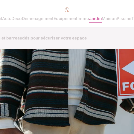
l
Actu
Deco
Demenagement
Equipement
Immo
Jardin
Maison
Piscine
T
s et barreaudés pour sécuriser votre espace