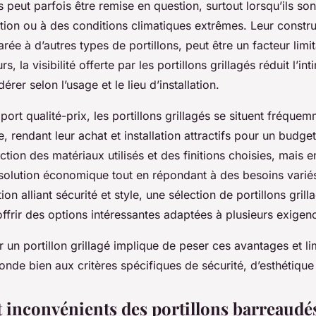
és peut parfois être remise en question, surtout lorsqu’ils so
action ou à des conditions climatiques extrêmes. Leur constr
ée à d’autres types de portillons, peut être un facteur limi
urs, la visibilité offerte par les portillons grillagés réduit l’in
érer selon l’usage et le lieu d’installation.
port qualité-prix, les portillons grillagés se situent fréque
 rendant leur achat et installation attractifs pour un budg
ction des matériaux utilisés et des finitions choisies, mais en
solution économique tout en répondant à des besoins varié
ion alliant sécurité et style, une sélection de portillons gril
ffrir des options intéressantes adaptées à plusieurs exigen
 un portillon grillagé implique de peser ces avantages et li
ponde bien aux critères spécifiques de sécurité, d’esthétique
t inconvénients des portillons barreaudé