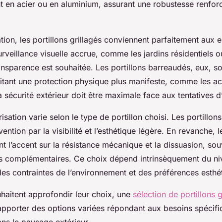
 en acier ou en aluminium, assurant une robustesse renfo
ation, les portillons grillagés conviennent parfaitement aux
urveillance visuelle accrue, comme les jardins résidentiels 
ransparence est souhaitée. Les portillons barreaudés, eux, s
tant une protection physique plus manifeste, comme les acc
a sécurité extérieur doit être maximale face aux tentatives d’
risation varie selon le type de portillon choisi. Les portillons
vention par la visibilité et l’esthétique légère. En revanche, l
t l’accent sur la résistance mécanique et la dissuasion, so
fs complémentaires. Ce choix dépend intrinsèquement du ni
 des contraintes de l’environnement et des préférences esthé
haitent approfondir leur choix, une
sélection de portillons g
pporter des options variées répondant aux besoins spécifi
ans le paysage extérieur.