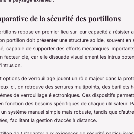
arative de la sécurité des portillons
rtillons repose en premier lieu sur leur capacité à résister a
on portillon doit présenter une structure solide, souvent en 
é, capable de supporter des efforts mécaniques importants
 un facteur clé, car elle dissuade visuellement les intrus poten
’intrusion.
t options de verrouillage jouent un rôle majeur dans la prot
eux-ci, on retrouve des serrures multipoints, des barillets h
tèmes de verrouillage électroniques. Ces dispositifs permet
en fonction des besoins spécifiques de chaque utilisateur. 
t un système manuel simple mais robuste, tandis que d’autr
es, facilitant la gestion d’accès à distance.
rtillon doit s’adapter aux exigences de sécurité particulière