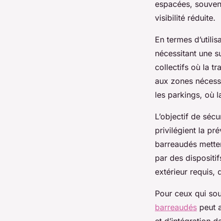
espacées, souvent
visibilité réduite.
En termes d’utilis
nécessitant une s
collectifs où la t
aux zones nécessi
les parkings, où l
L’objectif de sécu
privilégient la pré
barreaudés metten
par des dispositi
extérieur requis,
Pour ceux qui sou
barreaudés
peut a
et d’intégration d