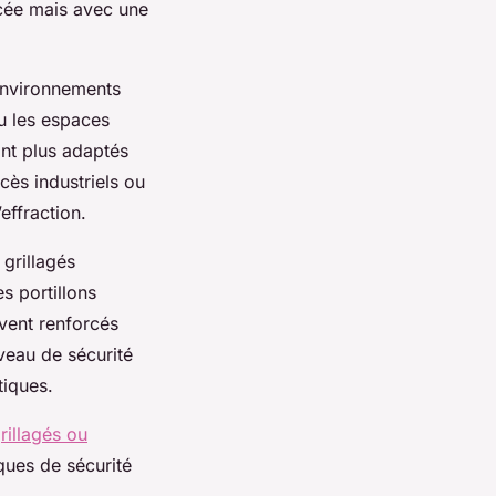
rcée mais avec une
 environnements
ou les espaces
ont plus adaptés
ès industriels ou
effraction.
 grillagés
es portillons
uvent renforcés
veau de sécurité
tiques.
rillagés ou
ques de sécurité