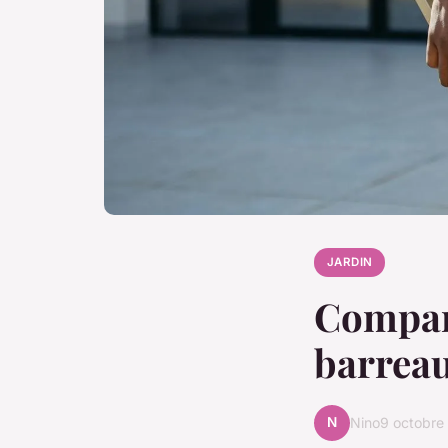
JARDIN
Compara
barreau
N
Nino
9 octobre