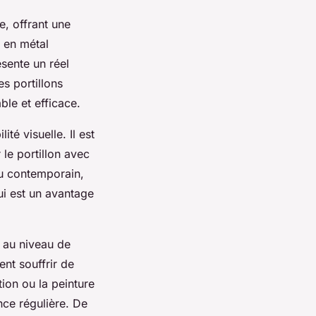
e, offrant une
x en métal
ésente un réel
es portillons
ble et efficace.
té visuelle. Il est
 le portillon avec
ou contemporain,
qui est un avantage
 au niveau de
ent souffrir de
tion ou la peinture
nce régulière. De