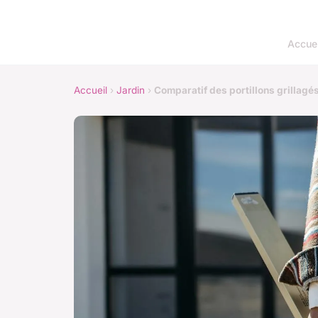
Accuei
Accueil
›
Jardin
›
Comparatif des portillons grillagé