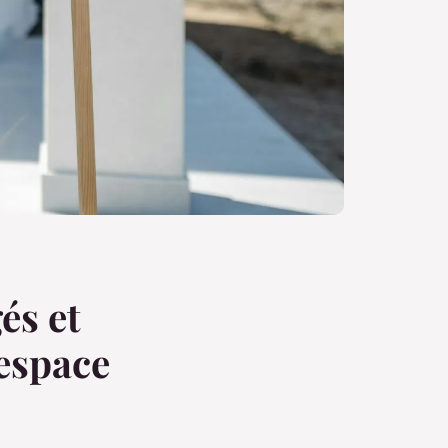
és et
 espace