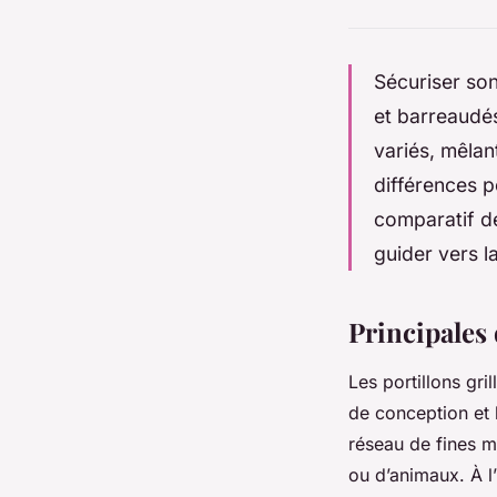
Sécuriser son
et barreaudé
variés, mêlan
différences p
comparatif dé
guider vers l
Principales 
Les portillons gri
de conception et l
réseau de fines ma
ou d’animaux. À l