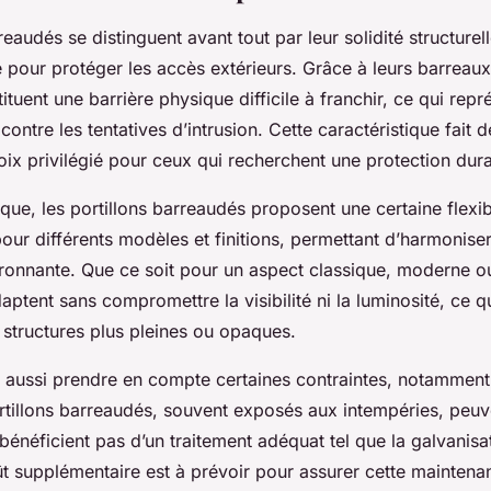
reaudés se distinguent avant tout par leur solidité structurell
 pour protéger les accès extérieurs. Grâce à leurs barreau
tituent une barrière physique difficile à franchir, ce qui repr
contre les tentatives d’intrusion. Cette caractéristique fait d
ix privilégié pour ceux qui recherchent une protection dura
ique, les portillons barreaudés proposent une certaine flexibili
our différents modèles et finitions, permettant d’harmoniser
vironnante. Que ce soit pour un aspect classique, moderne 
daptent sans compromettre la visibilité ni la luminosité, ce 
 structures plus pleines ou opaques.
t aussi prendre en compte certaines contraintes, notamment
portillons barreaudés, souvent exposés aux intempéries, peuv
 bénéficient pas d’un traitement adéquat tel que la galvanisa
oût supplémentaire est à prévoir pour assurer cette maintena