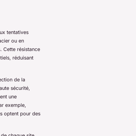
ux tentatives
acier ou en
. Cette résistance
tiels, réduisant
ection de la
aute sécurité,
tent une
Par exemple,
es optent pour des
s de chaque site.