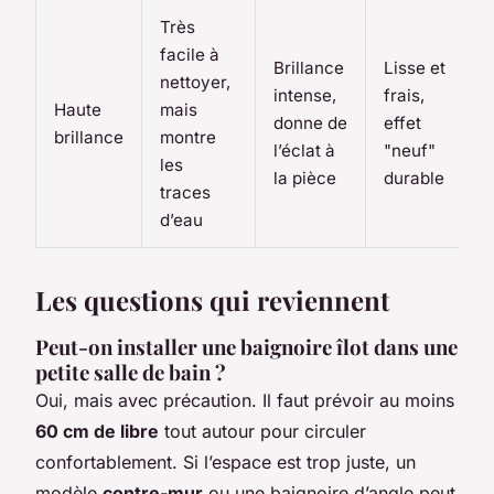
Très
facile à
Brillance
Lisse et
nettoyer,
intense,
frais,
Haute
mais
donne de
effet
brillance
montre
l’éclat à
"neuf"
les
la pièce
durable
traces
d’eau
Les questions qui reviennent
Peut-on installer une baignoire îlot dans une
petite salle de bain ?
Oui, mais avec précaution. Il faut prévoir au moins
60 cm de libre
tout autour pour circuler
confortablement. Si l’espace est trop juste, un
modèle
contre-mur
ou une baignoire d’angle peut