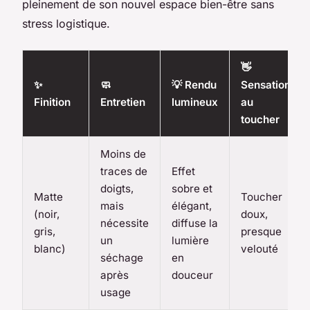
pleinement de son nouvel espace bien-être sans
stress logistique.
👋
✨
🧼
💡 Rendu
Sensation
Finition
Entretien
lumineux
au
toucher
Moins de
traces de
Effet
doigts,
sobre et
Matte
Toucher
mais
élégant,
(noir,
doux,
nécessite
diffuse la
gris,
presque
un
lumière
blanc)
velouté
séchage
en
après
douceur
usage