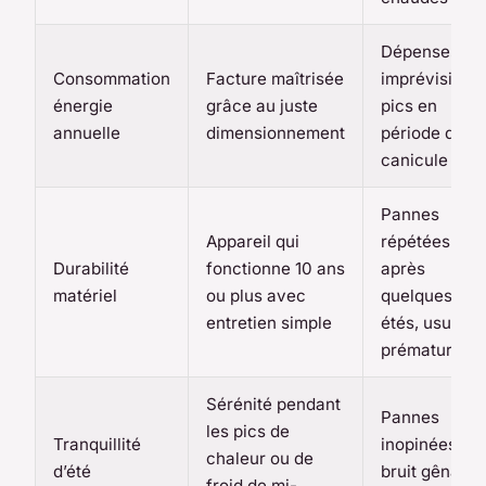
Dépenses
Consommation
Facture maîtrisée
imprévisibles
énergie
grâce au juste
pics en
annuelle
dimensionnement
période de
canicule
Pannes
Appareil qui
répétées
Durabilité
fonctionne 10 ans
après
matériel
ou plus avec
quelques
entretien simple
étés, usure
prématurée
Sérénité pendant
Pannes
les pics de
Tranquillité
inopinées,
chaleur ou de
d’été
bruit gênant
froid de mi-