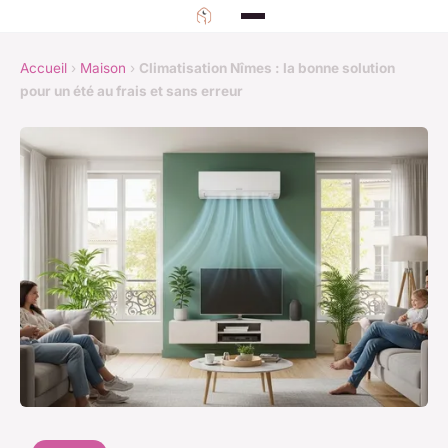
Accueil
›
Maison
›
Climatisation Nîmes : la bonne solution
pour un été au frais et sans erreur